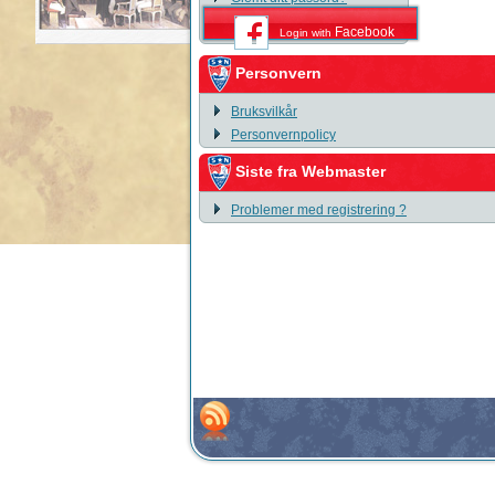
Facebook
Login with
Personvern
Bruksvilkår
Personvernpolicy
Siste fra Webmaster
Problemer med registrering ?