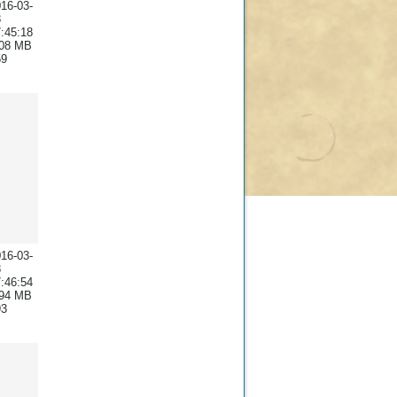
16-03-
8
:45:18
.08 MB
59
16-03-
8
:46:54
.94 MB
93