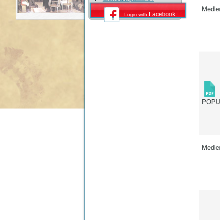
Medle
Facebook
Login with
POP
Medle