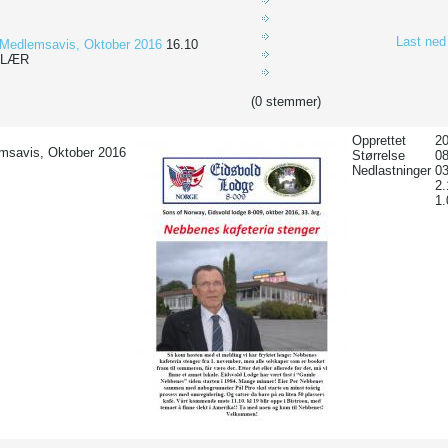
Last ned
Medlemsavis, Oktober 2016
16.10
ULÆR
(0 stemmer)
Opprettet
20
msavis, Oktober 2016
Størrelse
0
Nedlastninger
03
2
1.