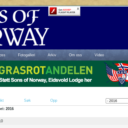
oss
Fotogalleri
Arkiv
Om oss
Video
ikt
Søk
Opp
ri: 2016
10