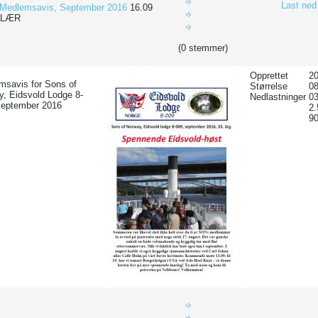
Last ned
Medlemsavis, September 2016
16.09
ULÆR
(0 stemmer)
Opprettet
20
msavis for Sons of
Størrelse
0
, Eidsvold Lodge 8-
Nedlastninger
03
September 2016
2
9