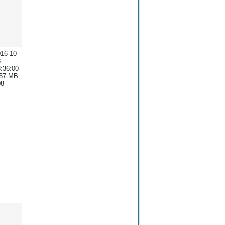
16-10-
8
:36:00
.57 MB
08