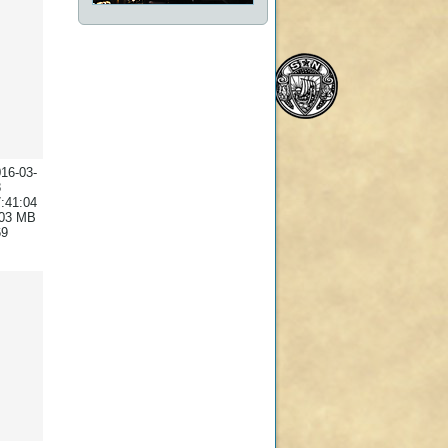
16-03-
8
:41:04
.03 MB
69