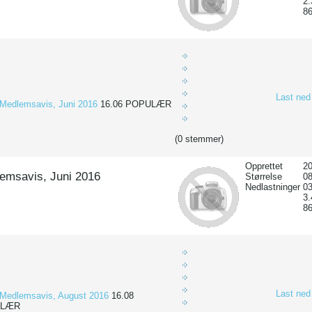
2
8
Last ned
Medlemsavis, Juni 2016
16.06
POPULÆR
(0 stemmer)
Opprettet
20
emsavis, Juni 2016
Størrelse
0
Nedlastninger
03
3
8
Last ned
Medlemsavis, August 2016
16.08
ULÆR