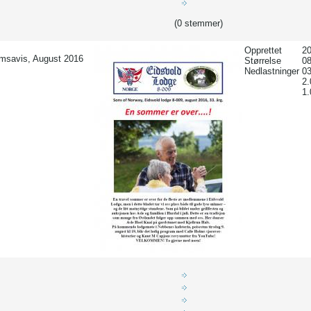
(0 stemmer)
Opprettet
20
msavis, August 2016
Størrelse
0
Nedlastninger
03
2
1.