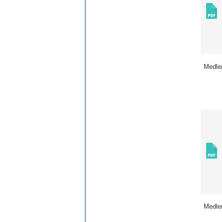
Medle
Medle