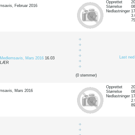
Opprettet
20
msavis, Februar 2016
Størrelse
0
Nedlastninger
17
3
7
Last ned
Medlemsavis, Mars 2016
16.03
ULÆR
(0 stemmer)
Opprettet
20
msavis, Mars 2016
Størrelse
0
Nedlastninger
17
2
8