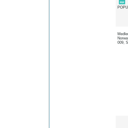
POP
Medle
Norway
009, 