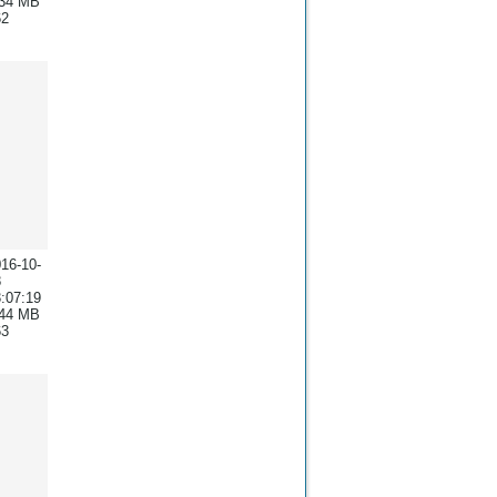
.34 MB
62
16-10-
8
:07:19
.44 MB
63