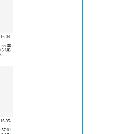
16-04-
8
:55:00
.45 MB
20
16-05-
6
:57:01