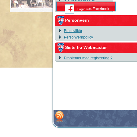
Facebook
Login with
Personvern
Bruksvilkår
Personvernpolicy
Siste fra Webmaster
Problemer med registrering ?