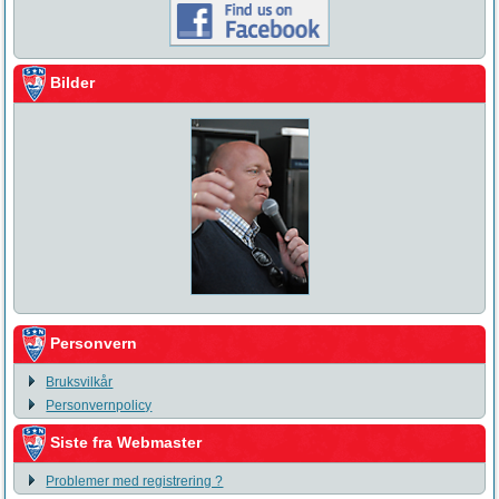
Bilder
Personvern
Bruksvilkår
Personvernpolicy
Siste fra Webmaster
Problemer med registrering ?