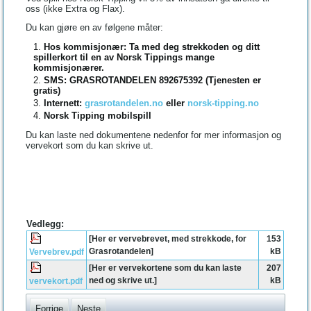
oss (ikke Extra og Flax).
Du kan gjøre en av følgene måter:
Hos kommisjonær: Ta med deg strekkoden og ditt
spillerkort til en av Norsk Tippings mange
kommisjonærer.
SMS: GRASROTANDELEN 892675392 (Tjenesten er
gratis)
Internett:
grasrotandelen.no
eller
norsk-tipping.no
Norsk Tipping mobilspill
Du kan laste ned dokumentene nedenfor for mer informasjon og
vervekort som du kan skrive ut.
Vedlegg:
[Her er vervebrevet, med strekkode, for
153
Grasrotandelen]
kB
Vervebrev.pdf
[Her er vervekortene som du kan laste
207
ned og skrive ut.]
kB
vervekort.pdf
Forrige
Neste