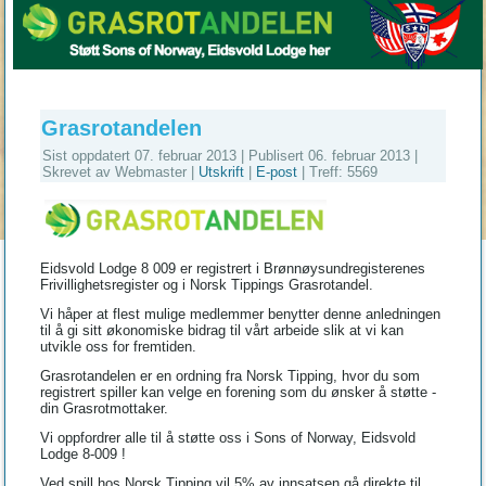
Grasrotandelen
Sist oppdatert 07. februar 2013
|
Publisert 06. februar 2013
|
Skrevet av Webmaster
|
Utskrift
|
E-post
|
Treff: 5569
Eidsvold Lodge 8 009 er registrert i Brønnøysundregisterenes
Frivillighetsregister og i Norsk Tippings Grasrotandel.
Vi håper at flest mulige medlemmer benytter denne anledningen
til å gi sitt økonomiske bidrag til vårt arbeide slik at vi kan
utvikle oss for fremtiden.
Grasrotandelen er en ordning fra Norsk Tipping, hvor du som
registrert spiller kan velge en forening som du ønsker å støtte -
din Grasrotmottaker.
Vi oppfordrer alle til å støtte oss i Sons of Norway, Eidsvold
Lodge 8-009 !
Ved spill hos Norsk Tipping vil 5% av innsatsen gå direkte til