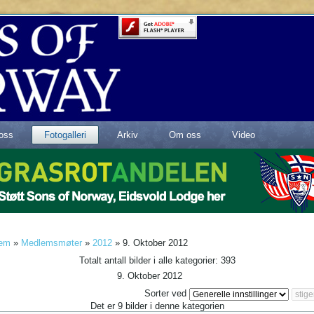
oss
Fotogalleri
Arkiv
Om oss
Video
em
»
Medlemsmøter
»
2012
» 9. Oktober 2012
Totalt antall bilder i alle kategorier: 393
9. Oktober 2012
Sorter ved
Det er 9 bilder i denne kategorien