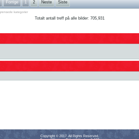
Forrige
1
2
Neste
Siste
rensede kategorier
Totalt antall treff på alle bilder: 705,931
Copyright © 2017. All Rights Reserved.