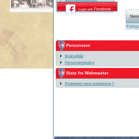
Facebook
Login with
Nest
Katego
Personvern
Bruksvilkår
Personvernpolicy
Siste fra Webmaster
Problemer med registrering ?