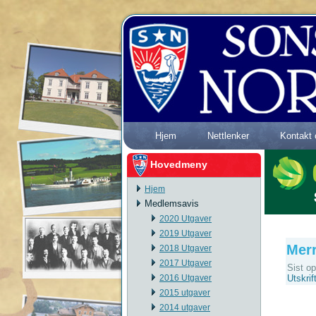
Hjem
Nettlenker
Kontakt 
Hovedmeny
Hjem
Medlemsavis
2020 Utgaver
2019 Utgaver
Mer
2018 Utgaver
2017 Utgaver
Sist o
2016 Utgaver
Utskrif
2015 utgaver
2014 utgaver