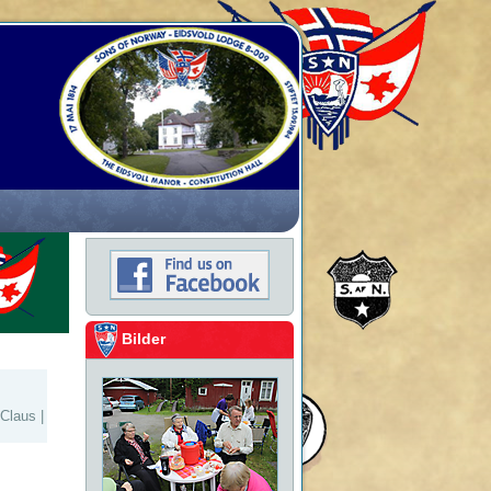
Bilder
 Claus
|