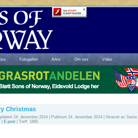
oss
Fotogalleri
Arkiv
Om oss
Video
ry Christmas
ppdatert 24. desember 2014
|
Publisert 24. desember 2014
|
Skrevet av Santa
t
|
E-post
|
Treff: 1885