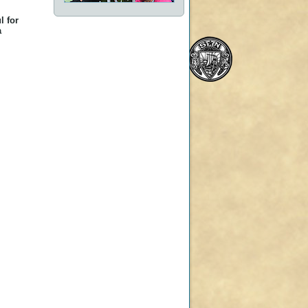
l for
a