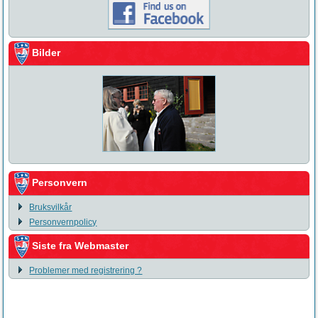
Bilder
Personvern
Bruksvilkår
Personvernpolicy
Siste fra Webmaster
Problemer med registrering ?