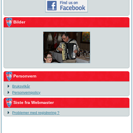
Bilder
Personvern
Bruksvilkår
Personvernpolicy
Siste fra Webmaster
Problemer med registrering ?