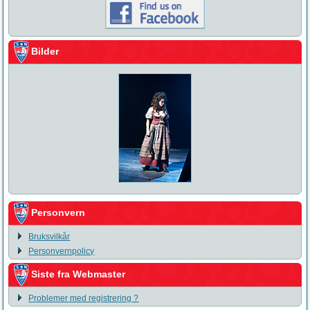
Bilder
Personvern
Bruksvilkår
Personvernpolicy
Siste fra Webmaster
Problemer med registrering ?