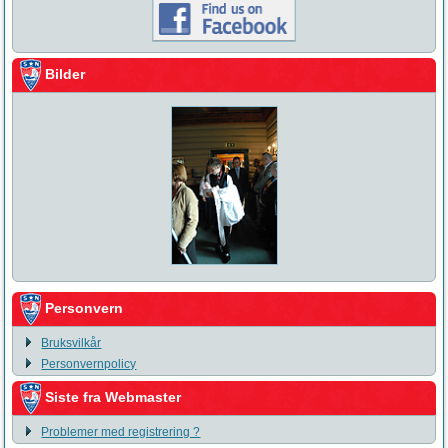
Bilder
Personvern
Bruksvilkår
Personvernpolicy
Siste fra Webmaster
Problemer med registrering ?