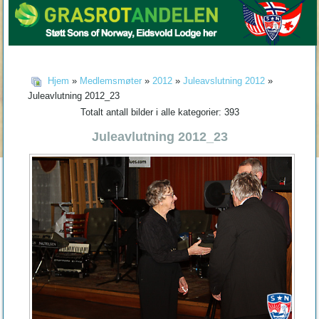
Hjem
»
Medlemsmøter
»
2012
»
Juleavslutning 2012
»
Juleavlutning 2012_23
Totalt antall bilder i alle kategorier: 393
Juleavlutning 2012_23